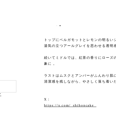
トップにベルガモットとレモンの明るい
湯気の立つアールグレイを思わせる透明
続いてミドルでは、紅茶の香りにローズ
象に 。
ラストはムスクとアンバーがふんわり肌
清潔感を残しながら、やさしく落ち着い
け
X：
https://x.com/_shihoncake_