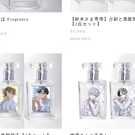
 Fragrance
【鈴木さま専用】少尉と黒髪
【2点セット】
0
¥6,000
OUT
SOLD OUT