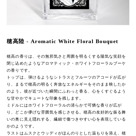
穂高陸 - Aromatic White Floral Bouquet
穂高の香りは、その無邪気さと周囲を明るくする陽気な笑顔を
閉じ込めたようなアロマティック・ホワイトフローラルブーケ
の香りです。
トップは、弾けるようなシトラスとフルーツのアコードが広が
り、まるで穂高の明るく奔放なエネルギーをそのまま映したか
のよう。彼が近づいた瞬間にふわっと香る、心をくすぐるよう
な甘やかでキュートな印象を残します。
ミドルにはホワイトフローラルの清らかで可憐な香りが広が
り、どこか儚げな雰囲気を感じさせる。穂高の友好的な振る舞
いの奥に見え隠れする、繊細で傷つきやすい心を表現している
かのようです。
ラストはムスクとウッディがほんのりとした温もりを添え、穂